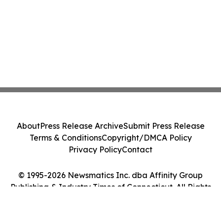
About
Press Release Archive
Submit Press Release
Terms & Conditions
Copyright/DMCA Policy
Privacy Policy
Contact
© 1995-2026 Newsmatics Inc. dba Affinity Group
Publishing & Industry Times of Connecticut. All Rights
Reserved.
Cookie Settings / Your Privacy Choices