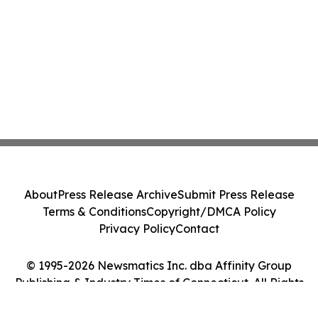
About
Press Release Archive
Submit Press Release
Terms & Conditions
Copyright/DMCA Policy
Privacy Policy
Contact
© 1995-2026 Newsmatics Inc. dba Affinity Group
Publishing & Industry Times of Connecticut. All Rights
Reserved.