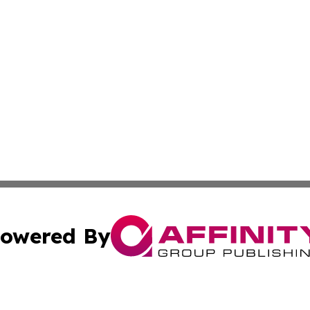
owered By
ubmit Press Release
Terms & Conditions
Copyright/DMCA