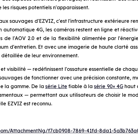
les risques potentiels n'apparaissent.
ux sauvages d'EZVIZ, c'est l'infrastructure extérieure renf
on automatique 4G, les caméras restent en ligne et réactiv
s de l'AOV 2.0 et de la flexibilité alimentée par l'énerg
m d'entretien. Et avec une imagerie de haute clarté asso
 détaillée de leur environnement.
t visibilité — redéfinissent l'ossature essentielle de cha
auvages de fonctionner avec une précision constante, mai
 de la gamme. De la
série Lite
fiable à la
série 90× 4G
haut 
amentaux — permettant aux utilisateurs de choisir le mod
lle EZVIZ est reconnu.
oom/AttachmentNg/f7cb0908-7869-41fd-8da1-5a3b763a