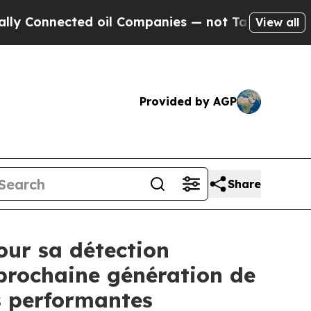
nected oil Companies — not Taxpayers — the Chanc
View all
Provided by AGP
Share
our sa détection
prochaine génération de
us performantes