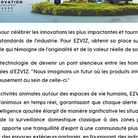
pour célébrer les innovations les plus impactantes et tourn
 standards de l'industrie. Pour EZVIZ, obtenir sa place s
 qui témoigne de l'originalité et de la valeur réelle de so
 la technologie de devenir un pont silencieux entre les 
es d'EZVIZ. "Nous imaginons un futur où les produits inte
eusement au sein de celle-ci."
 activités animales autour des espaces de vie humains, EZV
d'animaux en temps réel, garantissant que chaque alerte 
elligence ajoutée élargit de manière significative les situ
nt de la surveillance domestique classique à des zone
porte une tranquillité d'esprit à une communauté plus lar
des espaces extérieurs partagés, en fournissant des indices