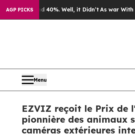
ound 40%. Well, it Didn’t
As war With Iran Drov
AGP PICKS
Menu
EZVIZ reçoit le Prix de 
pionnière des animaux s
caméras extérieures inte