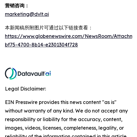
营销咨询：
marketing@dvlt.ai
本新闻稿所附图片可通过以下链接查看：
https://www.globenewswire.com/NewsRoom/Attachm
bf75-4700-8b14-e2301304f728
Legal Disclaimer:
EIN Presswire provides this news content "as is"
without warranty of any kind. We do not accept any
responsibility or liability for the accuracy, content,
images, videos, licenses, completeness, legality, or
reliability of the information contained in this article.